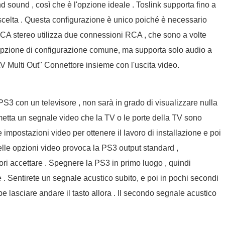
nd sound , così che è l'opzione ideale . Toslink supporta fino a
celta . Questa configurazione è unico poiché è necessario
. RCA stereo utilizza due connessioni RCA , che sono a volte
n'opzione di configurazione comune, ma supporta solo audio a
V Multi Out" Connettore insieme con l'uscita video.
PS3 con un televisore , non sarà in grado di visualizzare nulla
metta un segnale video che la TV o le porte della TV sono
e impostazioni video per ottenere il lavoro di installazione e poi
delle opzioni video provoca la PS3 output standard ,
sori accettare . Spegnere la PS3 in primo luogo , quindi
. Sentirete un segnale acustico subito, e poi in pochi secondi
e lasciare andare il tasto allora . Il secondo segnale acustico