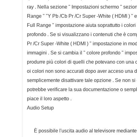
ray . Nella sezione " Impostazioni schermo " sezi
Range " "Y Pb /Cb Pr /Cr Super -White ( HDMI ) " e
Full Range " impostazione aiuta soprattutto i colori 
profondo . Se si visualizzano i contenuti che è comp
Pr /Cr Super -White ( HDMI ) " impostazione in modo 
immagini . Se si cambia il " colore profondo " impos
produrre più colori di quelli che potevano con una 
oi colori non sono accurati dopo aver acceso una d
semplicemente disattivare tale opzione . Se non si 
potrebbe verificare la sua documentazione o sempl
piace il loro aspetto .
Audio Setup
È possibile l'uscita audio al televisore median