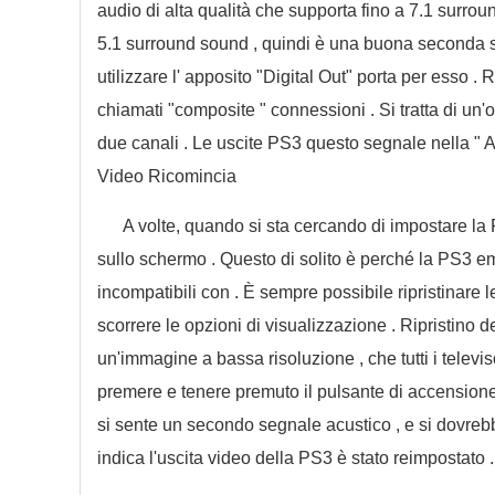
audio di alta qualità che supporta fino a 7.1 surrou
5.1 surround sound , quindi è una buona seconda s
utilizzare l' apposito "Digital Out" porta per esso 
chiamati "composite " connessioni . Si tratta di u
due canali . Le uscite PS3 questo segnale nella " A
Video Ricomincia
A volte, quando si sta cercando di impostare la 
sullo schermo . Questo di solito è perché la PS3 e
incompatibili con . È sempre possibile ripristinare l
scorrere le opzioni di visualizzazione . Ripristino 
un'immagine a bassa risoluzione , che tutti i televi
premere e tenere premuto il pulsante di accensione 
si sente un secondo segnale acustico , e si dovrebb
indica l'uscita video della PS3 è stato reimpostato .