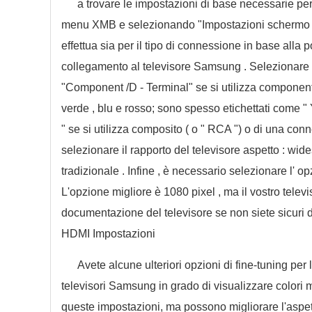
a trovare le impostazioni di base necessarie pe
menu XMB e selezionando "Impostazioni schermo " po
effettua sia per il tipo di connessione in base alla 
collegamento al televisore Samsung . Selezionare 
"Component /D - Terminal" se si utilizza componente
verde , blu e rosso; sono spesso etichettati come " 
" se si utilizza composito ( o " RCA ") o di una c
selezionare il rapporto del televisore aspetto : w
tradizionale . Infine , è necessario selezionare l' op
L'opzione migliore è 1080 pixel , ma il vostro tele
documentazione del televisore se non siete sicuri d
HDMI Impostazioni
Avete alcune ulteriori opzioni di fine-tuning per
televisori Samsung in grado di visualizzare colori m
queste impostazioni, ma possono migliorare l'aspett