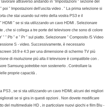
r lavorare attraverso andando in "Impostazioni " sezione del
i " Impostazioni dell'uscita video . " La prima selezione si
porta che stai usando sul retro della vostra PS3 e il
" HDMI " se si sta utilizzando un cavo HDMI . Selezionare
 , che si collega a tre porte del televisore che sono di colore
Y " " Pb " e " Pr " sul piatto. Selezionare " Composito /S Video
onnessione S - video. Successivamente, è necessario
idescreen 16:9 e 4:3 per una dimensione di schermo TV più
zione di risoluzione più alta il televisore è compatibile con .
visore Samsung potrebbe non sostenerlo . Controllare la
elle proprie capacità .
 la PS3 , se si sta utilizzando un cavo HDMI; alcuni dei migliori
igliorati se si gira in questi opzioni . Non dovete modificare
o del multimediale HD , in particolare nuovi giochi e film Blu -